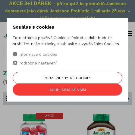
AKCE 3+1 DÁREK
–
při koupi 3 ks produktů Jamieson
dostanete jako dárek Jamieson Probiotic 1 miliarda 25 cps. –
Vaše prevence na cestách!
Souhlas s cookies
MENU
0
Tato stránka používá Cookies. Pokud si dále budete
prohlížet naše stránky, souhlasíte s využíváním Cookies
Informace o cookies
Podrobné nastavení
Zdravé trávení
POUZE NEZBYTNÉ COOKIES
(16 produktů)
SOUHLASÍM SE VŠÍM
Dělení podle zaměření
Seřadit podle
AKCE