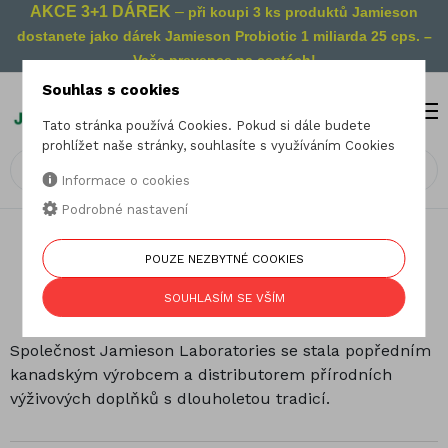
AKCE 3+1 DÁREK
–
při koupi 3 ks produktů Jamieson
dostanete jako dárek Jamieson Probiotic 1 miliarda 25 cps. –
Vaše prevence na cestách!
Souhlas s cookies
MENU
0
Tato stránka používá Cookies. Pokud si dále budete
prohlížet naše stránky, souhlasíte s využíváním Cookies
Informace o cookies
Podrobné nastavení
POUZE NEZBYTNÉ COOKIES
Od začátku do dnes
SOUHLASÍM SE VŠÍM
A History of Excellence - Historie
Společnost Jamieson Laboratories se stala popředním
kanadským výrobcem a distributorem přírodních
výživových doplňků s dlouholetou tradicí.