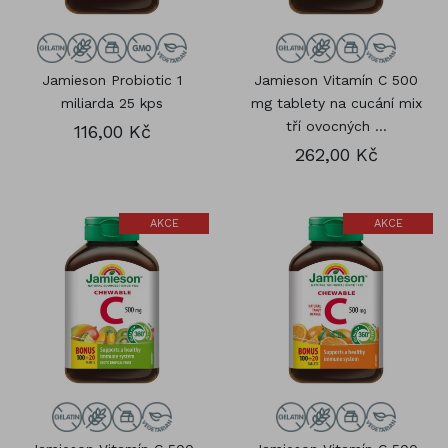
Jamieson Probiotic 1
Jamieson Vitamín C 500
miliarda 25 kps
mg tablety na cucání mix
tří ovocných ...
116,00 Kč
262,00 Kč
AKCE
AKCE