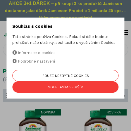
AKCE 3+1 DÁREK
–
při koupi 3 ks produktů Jamieson
dostanete jako dárek Jamieson Probiotic 1 miliarda 25 cps. –
Vaše prevence na cestách!
Souhlas s cookies
MENU
0
Tato stránka používá Cookies. Pokud si dále budete
prohlížet naše stránky, souhlasíte s využíváním Cookies
Informace o cookies
Podrobné nastavení
Pro vegetariány
POUZE NEZBYTNÉ COOKIES
(58 produktů)
SOUHLASÍM SE VŠÍM
Dělení podle zaměření
Seřadit podle
NOVINKA
NOVINKA