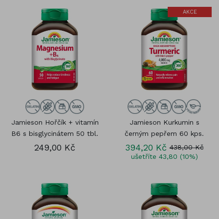
AKCE
Jamieson Hořčík + vitamín
Jamieson Kurkumin s
B6 s bisglycinátem 50 tbl.
černým pepřem 60 kps.
249,00 Kč
394,20 Kč
438,00 Kč
ušetříte 43,80 (10%)