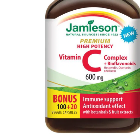
Informace
Jiné stránky Jamieson
Přihlášení do newsletteru
Zadáním emailové adresy a odesláním formuláře udělujete svůj souhlas se
zpracováním osobních údajů pro účely marketingu. Pro bližší informace o
zpracování osobních údajů podívejte stránku Informace o zpracování
osobních údajů.
Zásady ochrany osobních údajů >>
|
Nastavení souborů cookies
© 2026 BENEPHARMA CZ, spol. s r.o. | web by
cream