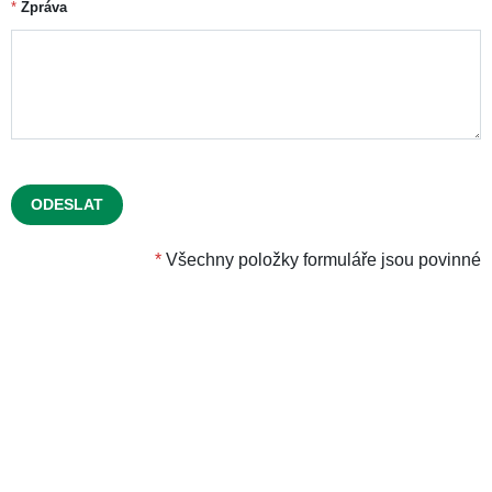
Hodnocení
Máte otázku?
Kontaktujte nás ohledně produktu.
*
Jméno
*
Váš e-mail
*
Zpráva