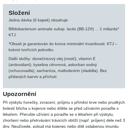
KONTAKTNÍ FORMULÁŘ
Informace o produktu
Balení
8,6 ml (126 kapek)
Dávkování
Kojenci a děti od narození do 3 let: 1× denně přidejte 6 kapek
do mléka/mateřského mléka/kojenecké výživy nebo aplikujte
přímo na dudlík, lžičku nebo na jazyk dítěte a nechte
spolknout. O případné změně dávkování se poraďte s lékařem
nebo lékárníkem. Před použitím 15 sekund důkladně protřepat.
Podávat nejméně 2–3 hodiny před nebo po užití antibiotik.
Složení