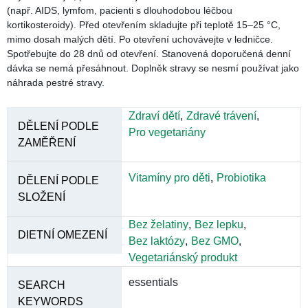
Jedna dávka (6 kapek) obsahuje:
Bifidobacterium animalis subsp. lactis (BB-12®) ... 1
miliarda* KTJ
*Obsah je garantován do konce minimální trvanlivosti.
KTJ – kolonií tvořících jednotku
Další složky: slunečnicový olej (nosič); vitamín E
(antioxidant); kyselina citronová, askorban sodný
(ochucovadla); sacharóza, maltodextrin (sladidla). Bez
přidaných barviv a příchutí.
Upozornění
Při výskytu horečky, zvracení, průjmu s příměsí krve nebo
prudkých bolestí břicha u kojence nebo dítěte se před
užíváním poraďte s lékařem. Přerušte užívání a poraďte se s
lékařem při výskytu, zhoršení nebo přetrvávání trávicích obtíží
(např. průjem) déle než 3 dny. Neužívejte, pokud má kojenec
nebo dítě oslabenou imunitu (např. AIDS, lymfom, pacienti s
dlouhodobou léčbou kortikosteroidy). Před otevřením
skladujte při teplotě 15–25 °C, mimo dosah malých dětí. Po