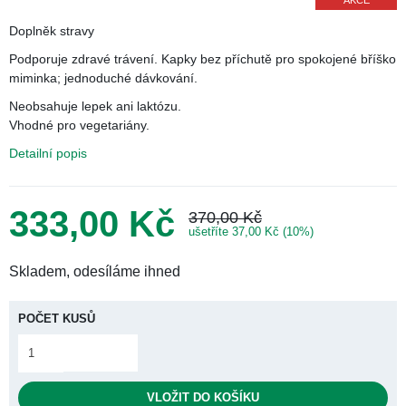
AKCE
Ťuknúť pre zoom
Doplněk stravy