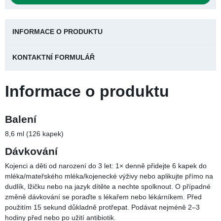
Podporuje zdravé trávení. Kapky bez příchutě pro spokojené
bříško miminka; jednoduché dávkování.
Neobsahuje lepek ani laktózu.
Vhodné pro vegetariány.
Detailní popis
333,00 Kč
370,00 Kč
ušetříte 37,00 Kč (10%)
Skladem, odesíláme ihned
POČET KUSŮ
VLOŽIT DO KOŠÍKU
INFORMACE O PRODUKTU