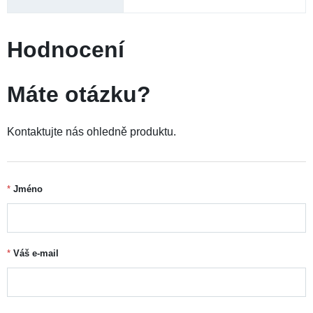
otevření uchovávejte v ledničce. Spotřebujte do 28 dnů od
otevření. Stanovená doporučená denní dávka se nemá
přesáhnout. Doplněk stravy se nesmí používat jako náhrada
pestré stravy.
Zdraví dětí
,
Zdravé trávení
,
DĚLENÍ PODLE
Pro vegetariány
ZAMĚŘENÍ
Vitamíny pro děti
,
Probiotika
DĚLENÍ PODLE
SLOŽENÍ
Bez želatiny
,
Bez lepku
,
DIETNÍ OMEZENÍ
Bez laktózy
,
Bez GMO
,
Vegetariánský produkt
essentials
SEARCH
KEYWORDS