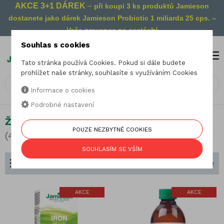
AKCE 3+1 DÁREK
–
při koupi 3 ks produktů Jamieson
dostanete jako dárek Jamieson Probiotic 1 miliarda 25 cps. –
Vaše prevence na cestách!
Souhlas s cookies
MENU
0
Tato stránka používá Cookies. Pokud si dále budete
prohlížet naše stránky, souhlasíte s využíváním Cookies
Informace o cookies
Podrobné nastavení
Železo
POUZE NEZBYTNÉ COOKIES
(4 produkty)
SOUHLASÍM SE VŠÍM
Dělení podle složení
Seřadit podle
AKCE
AKCE