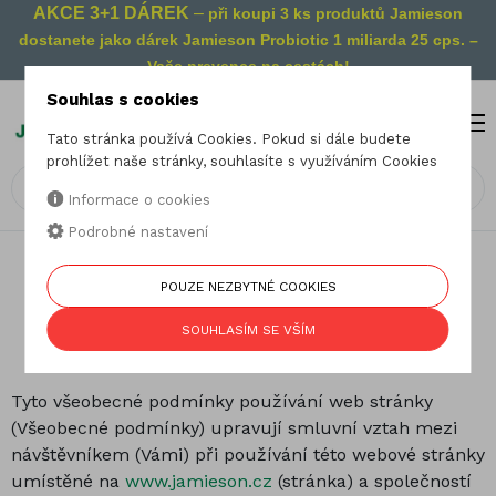
AKCE 3+1 DÁREK
–
při koupi 3 ks produktů Jamieson
dostanete jako dárek Jamieson Probiotic 1 miliarda 25 cps. –
Vaše prevence na cestách!
Souhlas s cookies
MENU
0
Tato stránka používá Cookies. Pokud si dále budete
prohlížet naše stránky, souhlasíte s využíváním Cookies
Informace o cookies
Podrobné nastavení
POUZE NEZBYTNÉ COOKIES
Všeobecné podmínky
SOUHLASÍM SE VŠÍM
Verze z: 19. 2. 2014
Tyto všeobecné podmínky používání web stránky
(Všeobecné podmínky) upravují smluvní vztah mezi
návštěvníkem (Vámi) při používání této webové stránky
umístěné na
www.jamieson.cz
(stránka) a společností