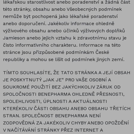
lékařskou starostlivost anebo poradenství a žádná část
této stránky, obsahu anebo Všeobecných podmínek
nemůže být pochopená jako lékařské poradenství
anebo doporučení. Jakékoliv informace ohledně
výživového obsahu anebo účinků výživových doplňků
Jamieson anebo jejich vztahu k zdravotnímu stavu je
čisto informativního charakteru. Informace na této
stránce jsou přizpůsobené podmínkám České
republiky a mohou se lišit od podmínek jiných zemí.
TÍMTO SOUHLASÍTE, ŽE TATO STRÁNKA A JEJÍ OBSAH
JE POSKYTNUTÝ „JAK JE“ PRO VAŠE OSOBNÍ A
SOUKROMÉ POUŽITÍ BEZ JAKÝCHKOLIV ZÁRUK OD
SPOLOČNOSTI BENEPHARMA OHLEDNĚ PŘESNOSTI,
SPOLEHLIVOSTI, ÚPLNOSTI A AKTUÁLNOSTI
KTERÉKOLIV ČÁSTI OBSAHU ANEBO OBSAHU TŘETÍCH
STRAN. SPOLEČNOST BENEPHARMA NENÍ
ZODPOVĚDNÁ ZA JAKÉKOLIV CHYBY ANEBO OPOŽDĚNÍ
V NAČÍTÁVÁNÍ STRÁNKY PŘEZ INTERNET A