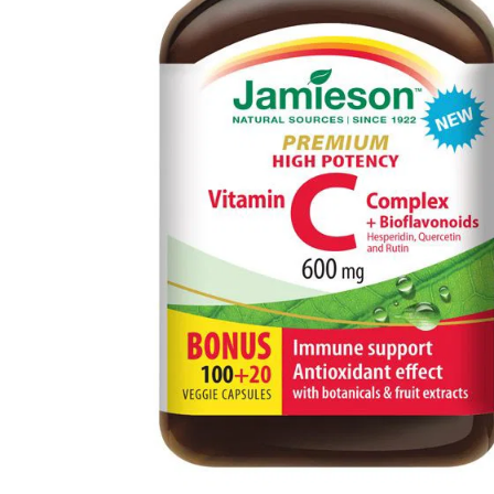
Informace
Jiné stránky Jamieson
Přihlášení do newsletteru
Zadáním emailové adresy a odesláním formuláře udělujete svůj souhlas se
zpracováním osobních údajů pro účely marketingu. Pro bližší informace o
zpracování osobních údajů podívejte stránku Informace o zpracování
osobních údajů.
Zásady ochrany osobních údajů >>
|
Nastavení souborů cookies
© 2026 BENEPHARMA CZ, spol. s r.o. | web by
cream