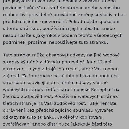
pro jakýkoliv důvod bez jakéhokoliv závazku anebo
povinnosti vůči Vám. Na této stránce anebo v obsahu
mohou být pravidelně prováděné změny kdykoliv a bez
předcházejícího upozornění. Pokud nejste spokojení
s touto stránkou, používáním jejího obsahu anebo
nesouhlasíte s jakýmkoliv bodem těchto Všeobecných
podmínek, prosíme, nepoužívejte tuto stránku.
Tato stránka může obsahovat odkazy na jiné webové
stránky výlučně z důvodu pomoci při identifikaci
a nalezení jiných zdrojů informací, které Vás mohou
zajímat. Za informace na těchto odkazech anebo na
stránkách souvisejících s těmito odkazy včetně
webových stránek třetích stran nenese Benepharma
žádnou zodpovědnost. Používání webových stránek
třetích stran je na Vaši zodpovědnost. Také nemáte
oprávnění bez předcházejícího souhlasu vytvářet
odkazy na tuto stránku. Jakékoliv kopírování,
zveřejňování anebo distribuce jakékoliv části této