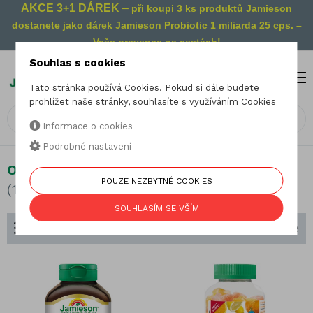
AKCE 3+1 DÁREK
–
při koupi 3 ks produktů Jamieson
dostanete jako dárek Jamieson Probiotic 1 miliarda 25 cps. –
Vaše prevence na cestách!
Souhlas s cookies
MENU
0
Tato stránka používá Cookies. Pokud si dále budete
prohlížet naše stránky, souhlasíte s využíváním Cookies
Informace o cookies
Podrobné nastavení
Omega Esenciální mastné kyseliny
POUZE NEZBYTNÉ COOKIES
(10 produktů)
SOUHLASÍM SE VŠÍM
Dělení podle složení
Seřadit podle