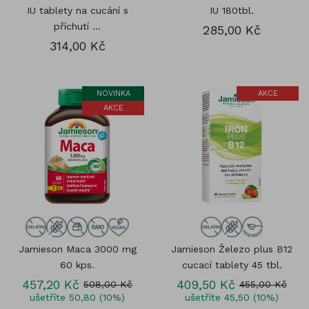
IU tablety na cucání s
IU 180tbl.
příchutí ...
285,00 Kč
314,00 Kč
NOVINKA
AKCE
AKCE
Jamieson Maca 3000 mg
Jamieson Železo plus B12
60 kps.
cucací tablety 45 tbl.
457,20 Kč
409,50 Kč
508,00 Kč
455,00 Kč
ušetříte 50,80 (10%)
ušetříte 45,50 (10%)