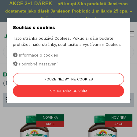
AKCE 3+1 DÁREK
–
při koupi 3 ks produktů Jamieson
dostanete jako dárek Jamieson Probiotic 1 miliarda 25 cps. –
Vaše prevence na cestách!
Souhlas s cookies
MENU
0
Tato stránka používá Cookies. Pokud si dále budete
prohlížet naše stránky, souhlasíte s využíváním Cookies
Informace o cookies
Podrobné nastavení
Dělení podle složení
POUZE NEZBYTNÉ COOKIES
(127 produktů)
SOUHLASÍM SE VŠÍM
Dělení podle složení
Seřadit podle
NOVINKA
NOVINKA
AKCE
AKCE