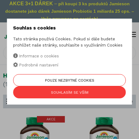
AKCE 3+1 DÁREK
–
při koupi 3 ks produktů Jamieson
dostanete jako dárek Jamieson Probiotic 1 miliarda 25 cps. –
Vaše prevence na cestách!
Souhlas s cookies
MENU
0
Tato stránka používá Cookies. Pokud si dále budete
prohlížet naše stránky, souhlasíte s využíváním Cookies
Informace o cookies
Podrobné nastavení
Hořčík
POUZE NEZBYTNÉ COOKIES
(10 produktů)
SOUHLASÍM SE VŠÍM
Dělení podle složení
Seřadit podle
AKCE