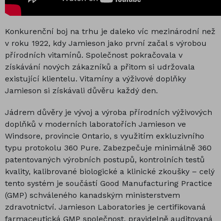
Konkurenční boj na trhu je daleko víc mezinárodní než
v roku 1922, kdy Jamieson jako první začal s výrobou
přírodních vitamínů. Společnost pokračovala v
získávání nových zákazníků a přitom si udržovala
existující klientelu. Vitamíny a výživové doplňky
Jamieson si získávali důvěru každý den.
Jádrem důvěry je vývoj a výroba přírodních výživových
doplňků v moderních laboratořích Jamieson ve
Windsore, provincie Ontario, s využitím exkluzivního
typu protokolu 360 Pure. Zabezpečuje minimálně 360
patentovaných výrobních postupů, kontrolních testů
kvality, kalibrované biologické a klinické zkoušky – celý
tento systém je součástí Good Manufacturing Practice
(GMP) schváleného kanadským ministerstvem
zdravotnictví. Jamieson Laboratories je certifikovaná
farmaceutická GMP společnost, pravidelně auditovaná