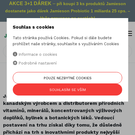
AKCE 3+1 DÁREK
–
při koupi 3 ks produktů Jamieson
dostanete jako dárek Jamieson Probiotic 1 miliarda 25 cps. –
Vaše prevence na cestách!
Souhlas s cookies
MENU
0
Tato stránka používá Cookies. Pokud si dále budete
prohlížet naše stránky, souhlasíte s využíváním Cookies
Informace o cookies
Podrobné nastavení
POUZE NEZBYTNÉ COOKIES
Poslání společnosti Jamieson
SOUHLASÍM SE VŠÍM
Jamieson Laboratories je nejstarším a největším
kanadským výrobcem a distributorem přírodních
vitamínů, minerálů, koncentrovaných výživových
doplňků, bylinek a botanických léků. Vedoucí
postavení na trhu získal díky tomu, že důsledně
přichází na trh s inovativními produkty nejvyšší