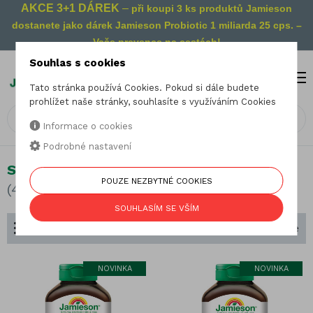
AKCE 3+1 DÁREK
–
při koupi 3 ks produktů Jamieson
dostanete jako dárek Jamieson Probiotic 1 miliarda 25 cps. –
Vaše prevence na cestách!
Souhlas s cookies
MENU
0
Tato stránka používá Cookies. Pokud si dále budete
prohlížet naše stránky, souhlasíte s využíváním Cookies
Informace o cookies
Podrobné nastavení
Srdce a cévní systém
POUZE NEZBYTNÉ COOKIES
(42 produktů)
SOUHLASÍM SE VŠÍM
Dělení podle zaměření
Seřadit podle
NOVINKA
NOVINKA