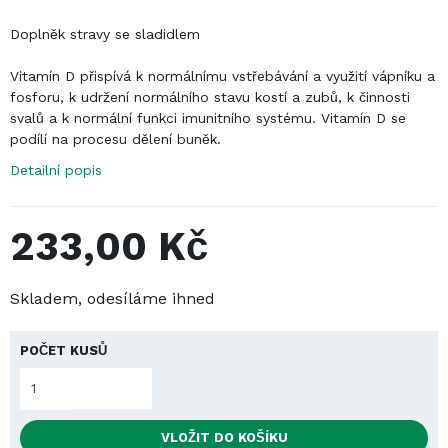
Ťuknúť pre zoom
Doplněk stravy se sladidlem