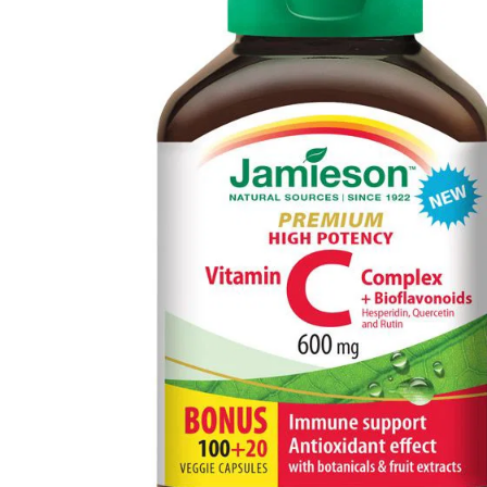
Informace
Jiné stránky Jamieson
Přihlášení do newsletteru
Zadáním emailové adresy a odesláním formuláře udělujete svůj souhlas se
zpracováním osobních údajů pro účely marketingu. Pro bližší informace o
zpracování osobních údajů podívejte stránku Informace o zpracování
osobních údajů.
Zásady ochrany osobních údajů >>
|
Nastavení souborů cookies