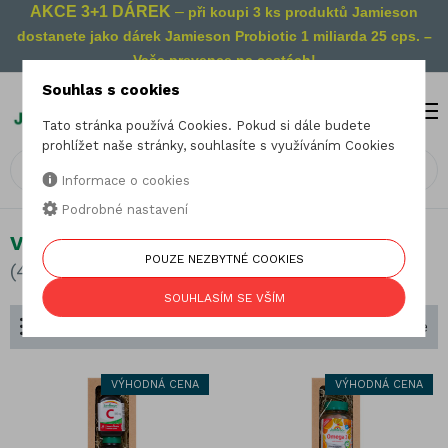
AKCE 3+1 DÁREK
–
při koupi 3 ks produktů Jamieson
dostanete jako dárek Jamieson Probiotic 1 miliarda 25 cps. –
Vaše prevence na cestách!
Souhlas s cookies
MENU
0
Tato stránka používá Cookies. Pokud si dále budete
prohlížet naše stránky, souhlasíte s využíváním Cookies
Informace o cookies
Podrobné nastavení
Vitaminové sady
POUZE NEZBYTNÉ COOKIES
(4 produkty)
SOUHLASÍM SE VŠÍM
Dělení podle složení
Seřadit podle
VÝHODNÁ CENA
VÝHODNÁ CENA