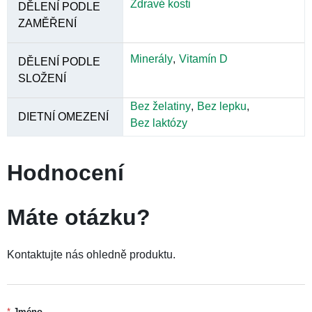
Hořčík ....................................................167 mg (44,5 %
RHP*)
(komplex oxidu, citranu, jablečnanu, fumarátu, jantaranu)
Vitamín D3 (cholekalciferol) ...........5 µg/200 IU (100 %
RHP*)
*RHP – Referenční hodnota příjmu
Dále obsahuje: hypromelóza, kroskarmelóza sodná,
triethylcitrát (stabilizátory); mastek (protispékavá látka);
rostlinný stearan horecnatý, karnaubský vosk (povlakové
látky).
BEZ GMO. BEZ lepku, laktózy, měkkýšu, umělých barviv,
umělých příchutí a konzervantů.
Upozornění
Nepřekračujte doporučené dávkování. Nepoužívejte jako
náhradu pestré stravy. V ojedinělých prípadech se může
vyskytnout průjem. Skladujte pri teplotě 15 – 25 °C, mimo
dosah detí.