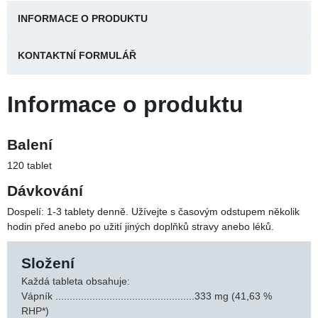
svalů. Vitamin D přispívá ke správné činnosti imunity a svalů a
zabraňuje odvápnění kostí i ve starším věku.
Detailní popis
262,00 Kč
Skladem, odesíláme ihned
POČET KUSŮ
VLOŽIT DO KOŠÍKU
INFORMACE O PRODUKTU