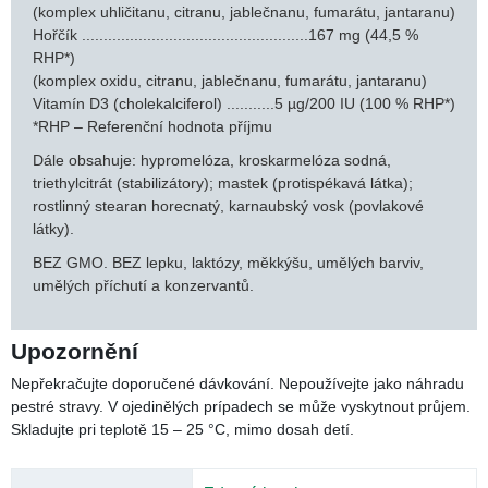
KONTAKTNÍ FORMULÁŘ
Informace o produktu
Balení
120 tablet
Dávkování
Dospelí: 1-3 tablety denně. Užívejte s časovým odstupem
několik hodin před anebo po užití jiných doplňků stravy anebo
léků.
Složení
Každá tableta obsahuje:
Vápník .................................................333 mg (41,63 %
RHP*)
(komplex uhličitanu, citranu, jablečnanu, fumarátu,
jantaranu)