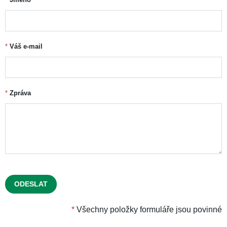
Zdravé kosti
DĚLENÍ PODLE
ZAMĚŘENÍ
Minerály
,
Vitamín D
DĚLENÍ PODLE
SLOŽENÍ
Bez želatiny
,
Bez lepku
,
DIETNÍ OMEZENÍ
Bez laktózy
Hodnocení
Máte otázku?
Kontaktujte nás ohledně produktu.