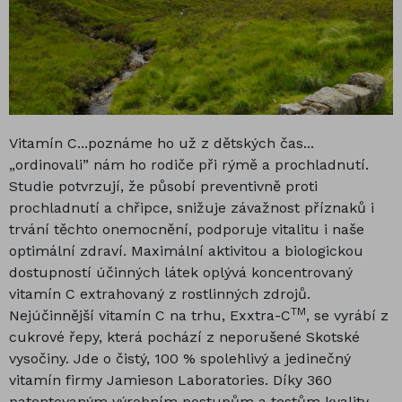
Vitamín C...poznáme ho už z dětských čas...
„ordinovali” nám ho rodiče při rýmě a prochladnutí.
Studie potvrzují, že působí preventivně proti
prochladnutí a chřipce, snižuje závažnost příznaků i
trvání těchto onemocnění, podporuje vitalitu i naše
optimální zdraví. Maximální aktivitou a biologickou
dostupností účinných látek oplývá koncentrovaný
vitamín C extrahovaný z rostlinných zdrojů.
TM
Nejúčinnější vitamín C na trhu, Exxtra-C
, se vyrábí z
cukrové řepy, která pochází z neporušené Skotské
vysočiny. Jde o čistý, 100 % spolehlivý a jedinečný
vitamín firmy Jamieson Laboratories. Díky 360
patentovaným výrobním postupům a testům kvality