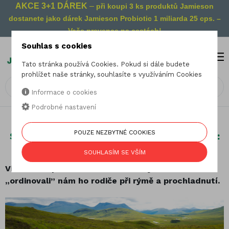
AKCE 3+1 DÁREK
–
při koupi 3 ks produktů Jamieson
dostanete jako dárek Jamieson Probiotic 1 miliarda 25 cps. –
Vaše prevence na cestách!
Souhlas s cookies
MENU
0
Tato stránka používá Cookies. Pokud si dále budete
prohlížet naše stránky, souhlasíte s využíváním Cookies
Informace o cookies
Podrobné nastavení
25.09.2013
POUZE NEZBYTNÉ COOKIES
Skotská vysočina a nejmodernější výroba:
čistý vitamín C
SOUHLASÍM SE VŠÍM
Vitamín C...poznáme ho už z dětských čas...
„ordinovali” nám ho rodiče při rýmě a prochladnutí.