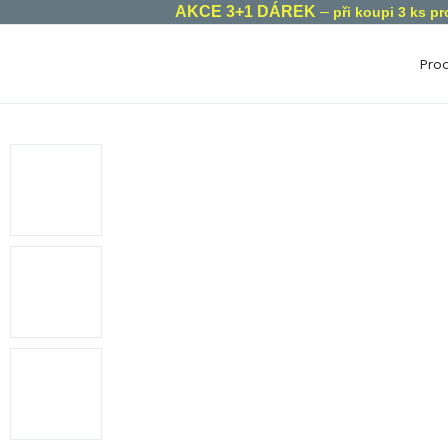
AKCE 3+1 DÁREK
–
při koupi 3 ks p
Produ
Dělení podle zaměření
Děle
Zdraví dětí
Kontrola
Vita
hmotnosti
Zdraví mužů
Vita
Imunita
Zdraví žen
Vita
Nálada a
Srdce a cévní
Vita
energie
systém
Vita
Zdravé trávení
Zdravý mozek
Vita
Proti stresu
Péče o oči
Vita
Pro zdravý
Pokožka, vlasy a
spánek
Mult
nehty
Zdravé stárnutí
Mine
Péče o klouby
Pro vegetariány
Drasl
Zdravé kosti
So