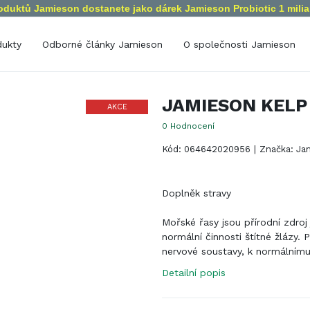
roduktů Jamieson dostanete jako dárek Jamieson Probiotic 1 milia
kty
Odborné články Jamieson
O společnosti Jamieson
Poslání společnosti Jamieso
ní podle složení
Od začátku do dnes
JAMIESON KELP
mín A
Selen
AKCE
mín B
Vápník
0
Hodnocení
mín C
Zinek
Kód: 064642020956
|
Značka: Ja
mín D
Železo
mín E
Bylinné extrakty
Doplněk stravy
mín K
Omega Esenciální mastné kyseli
míny pro děti
Glukosamin
Mořské řasy jsou přírodní zdroj
normální činnosti štítné žlázy. 
ivitaminy pro dospělé
Probiotika
nervové soustavy, k normálním
rály
Podpora výživy
Detailní popis
ík
Antioxidanty
uhlas s cookies