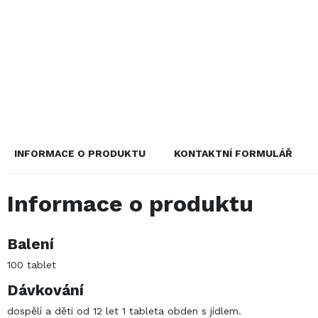
Pro těhotné
Hořč
Tat
Chr
sou
Jód
INFORMACE O PRODUKTU
KONTAKTNÍ FORMULÁŘ
Informace o produktu
Balení
100 tablet
Dávkování