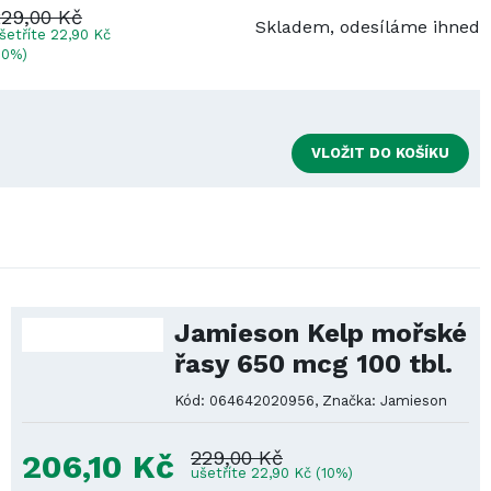
229,00 Kč
y,
Skladem, odesíláme ihned
šetříte 22,90 Kč
10%)
VLOŽIT DO KOŠÍKU
Jamieson Kelp mořské
řasy 650 mcg 100 tbl.
Kód: 064642020956, Značka: Jamieson