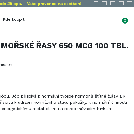
rda 25 cps. – Vaše prevence na cestách!
Kde koupit
0
n
Dietní omezení
 MOŘSKÉ ŘASY 650 MCG 100 TBL.
Bez lepku
Veganský
produkt
Bez laktózy
Vegetariánský
Bez želatiny
mieson
produkt
Bez GMO
ny
 jódu. Jód přispívá k normální tvorbě hormonů štítné žlázy a k
Přispívá k udržení normálního stavu pokožky, k normální činnosti
u energetickému metabolismu a rozpoznávacím funkcím.