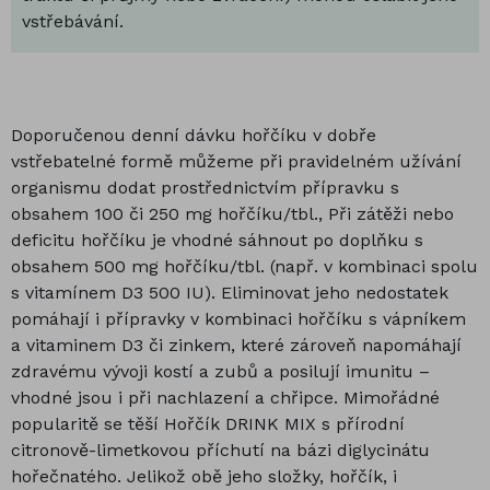
vstřebávání.
Doporučenou denní dávku hořčíku v dobře
vstřebatelné formě můžeme při pravidelném užívání
organismu dodat prostřednictvím přípravku s
obsahem 100 či 250 mg hořčíku/tbl., Při zátěži nebo
deficitu hořčíku je vhodné sáhnout po doplňku s
obsahem 500 mg hořčíku/tbl. (např. v kombinaci spolu
s vitamínem D3 500 IU). Eliminovat jeho nedostatek
pomáhají i přípravky v kombinaci hořčíku s vápníkem
a vitaminem D3 či zinkem, které zároveň napomáhají
zdravému vývoji kostí a zubů a posilují imunitu –
vhodné jsou i při nachlazení a chřipce. Mimořádné
popularitě se těší Hořčík DRINK MIX s přírodní
citronově-limetkovou příchutí na bázi diglycinátu
hořečnatého. Jelikož obě jeho složky, hořčík, i