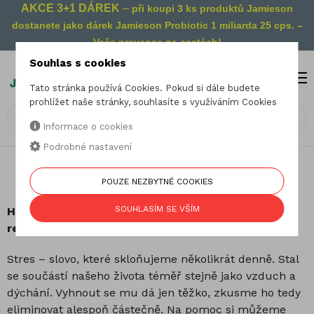
AKCE 3+1 DÁREK
–
při koupi 3 ks produktů Jamieson
dostanete jako dárek Jamieson Probiotic 1 miliarda 25 cps. –
Vaše prevence na cestách!
Souhlas s cookies
MENU
0
Tato stránka používá Cookies. Pokud si dále budete
prohlížet naše stránky, souhlasíte s využíváním Cookies
Informace o cookies
Podrobné nastavení
17.04.2019
POUZE NEZBYTNÉ COOKIES
Hořčík – podpora vnitřní rovnováhy
SOUHLASÍM SE VŠÍM
Hořčík se zapojuje do více než 300 enzymatických
reakcí v lidském organismu.
Stres – slovo, které skloňujeme několikrát denně. Stal
se součástí našeho života téměř stejně jako vzduch a
dýchání. Vyhnout se mu dá jen těžko, zkusme ho tedy
eliminovat alespoň částečně. Na pomoc si můžeme