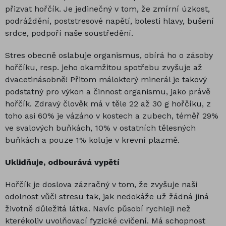
přizvat hořčík. Je jedinečný v tom, že zmírní úzkost,
podráždění, poststresové napětí, bolesti hlavy, bušení
srdce, podpoří naše soustředění.
Stres obecně oslabuje organismus, obírá ho o zásoby
hořčíku, resp. jeho okamžitou spotřebu zvyšuje až
dvacetinásobně! Přitom málokterý minerál je takový
podstatný pro výkon a činnost organismu, jako právě
hořčík. Zdravý člověk má v těle 22 až 30 g hořčíku, z
toho asi 60% je vázáno v kostech a zubech, téměř 29%
ve svalových buňkách, 10% v ostatních tělesných
buňkách a pouze 1% koluje v krevní plazmě.
Uklidňuje, odbourává vypětí
Hořčík je doslova zázračný v tom, že zvyšuje naši
odolnost vůči stresu tak, jak nedokáže už žádná jiná
životně důležitá látka. Navíc působí rychleji než
kterékoliv uvolňovací fyzické cvičení. Má schopnost