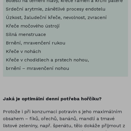
Bolesti na temeni hlavy, křeče ramen a krční páteře
Srdeční arytmie, zánětlivé procesy endotelu
Úzkost, žaludeční křeče, nevolnost, zvracení
Křeče močového ústrojí
Silná menstruace
Brnění, mravenčení rukou
Křeče v nohách
Křeče v chodidlech a prstech nohou,
brnění – mravenčení nohou
Jaká je optimální denní potřeba hořčíku?
Protože i při konzumaci potravin s jeho maximálním
obsahem – fíků, ořechů, banánů, mandlí a tmavé
listové zeleniny, např. špenátu, tělo dokáže přijmout z