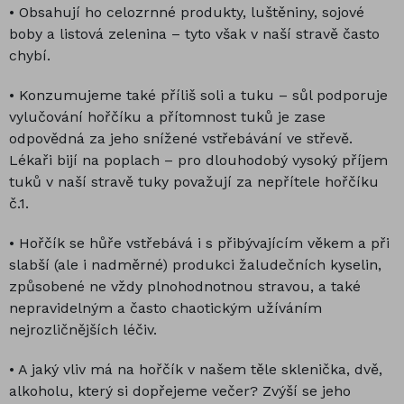
• Obsahují ho celozrnné produkty, luštěniny, sojové
boby a listová zelenina – tyto však v naší stravě často
chybí.
• Konzumujeme také příliš soli a tuku – sůl podporuje
vylučování hořčíku a přítomnost tuků je zase
odpovědná za jeho snížené vstřebávání ve střevě.
Lékaři bijí na poplach – pro dlouhodobý vysoký příjem
tuků v naší stravě tuky považují za nepřítele hořčíku
č.1.
• Hořčík se hůře vstřebává i s přibývajícím věkem a při
slabší (ale i nadměrné) produkci žaludečních kyselin,
způsobené ne vždy plnohodnotnou stravou, a také
nepravidelným a často chaotickým užíváním
nejrozličnějších léčiv.
• A jaký vliv má na hořčík v našem těle sklenička, dvě,
alkoholu, který si dopřejeme večer? Zvýší se jeho