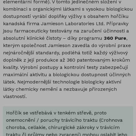
elementární formě). V tomto jedinečném složení v
kombinaci s organickými látkami s vysokou biologickou
dostupností vyrábí doplňky výživy s obsahem hořčíku
kanadská firma Jamieson Laboratories Ltd. Přípravky
jsou farmaceuticky testovány na zaručení účinnosti a
absolutní klinické čistoty – díky programu
360 Pure
,
kterým společnost Jamieson zavedla do výrobní praxe
nejnáročnější standardy, podléhá totiž každý výživový
doplněk z její produkce až 360 patentovaným krokům
kvality. Výrobní postupy a kontrolní testy zabezpečují
maximální aktivitu a biologickou dostupnost účinných
látek. Nejmodernější technologie biologicky aktivní
látky chemicky nemění a nezbavuje přirozených
vlastností.
Hořčík se vstřebává v tenkém střevě, proto
onemocnění / poruchy trávicího traktu (Crohnova
choroba, celiakie, chirurgické zákroky v trávicím
traktu či průjmy nebo zvracení) mohou oslabit jeho