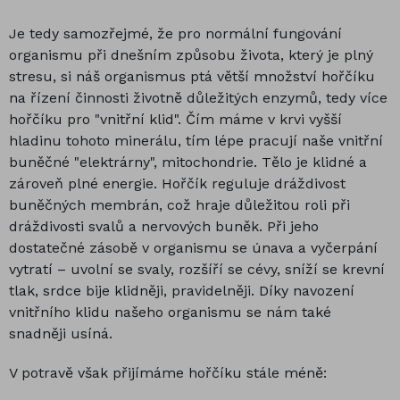
Je tedy samozřejmé, že pro normální fungování
organismu při dnešním způsobu života, který je plný
stresu, si náš organismus ptá větší množství hořčíku
na řízení činnosti životně důležitých enzymů, tedy více
hořčíku pro "vnitřní klid". Čím máme v krvi vyšší
hladinu tohoto minerálu, tím lépe pracují naše vnitřní
buněčné "elektrárny", mitochondrie. Tělo je klidné a
zároveň plné energie. Hořčík reguluje dráždivost
buněčných membrán, což hraje důležitou roli při
dráždivosti svalů a nervových buněk. Při jeho
dostatečné zásobě v organismu se únava a vyčerpání
vytratí – uvolní se svaly, rozšíří se cévy, sníží se krevní
tlak, srdce bije klidněji, pravidelněji. Díky navození
vnitřního klidu našeho organismu se nám také
snadněji usíná.
V potravě však přijímáme hořčíku stále méně: