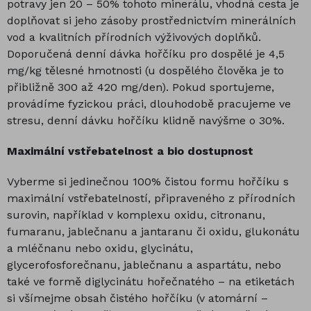
potravy jen 20 – 50% tohoto minerálu, vhodná cesta je
doplňovat si jeho zásoby prostřednictvím minerálních
vod a kvalitních přírodních výživových doplňků.
Doporučená denní dávka hořčíku pro dospělé je 4,5
mg/kg tělesné hmotnosti (u dospělého člověka je to
přibližně 300 až 420 mg/den). Pokud sportujeme,
provádíme fyzickou práci, dlouhodobě pracujeme ve
stresu, denní dávku hořčíku klidně navýšme o 30%.
Maximální vstřebatelnost a bio dostupnost
Vyberme si jedinečnou 100% čistou formu hořčíku s
maximální vstřebatelností, připraveného z přírodních
surovin, například v komplexu oxidu, citronanu,
fumaranu, jablečnanu a jantaranu či oxidu, glukonátu
a mléčnanu nebo oxidu, glycinátu,
glycerofosforečnanu, jablečnanu a aspartátu, nebo
také ve formě diglycinátu hořečnatého – na etiketách
si všímejme obsah čistého hořčíku (v atomární –