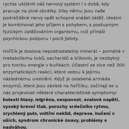
rychle uklidnit náš nervový systém i v době, kdy
pracuje na plné obrátky. Díky němu jsou naše
podrážděné nervy opět schopné snášet zátěž. Ideální
je kombinovat jeho příjem s pohybem, s postupným
fyzickým zatěžováním organismu, což přináší
psychickou podporu i pocit jistoty.
Hořčík je doslova nepostradatelný minerál – pomáhá v
metabolismu tuků, sacharidů a bílkovin, je nezbytný
pro tvorbu energie v buňkách. Účastní se více než 300
enzymatických reakcí, které vedou k jejímu
následnému uvolnění. Když je oslabená armáda
enzymů, které jsou závislé na hořčíku, začínají se u
nás projevovat některé charakteristické symptomy
:
bolesti hlavy, migréna, nespavost, svalové napětí,
vysoký krevní tlak, poruchy srdečního rytmu,
zrychlený puls, vnitřní neklid, deprese, hučení v
uších, syndrom chronické únavy, problémy s
nadváhou.