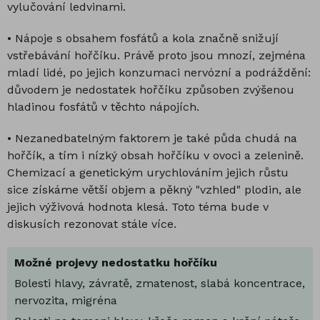
vylučování ledvinami.
• Nápoje s obsahem fosfátů a kola značně snižují
vstřebávání hořčíku. Právě proto jsou mnozí, zejména
mladí lidé, po jejich konzumaci nervózní a podráždění:
důvodem je nedostatek hořčíku způsoben zvýšenou
hladinou fosfátů v těchto nápojích.
• Nezanedbatelným faktorem je také půda chudá na
hořčík, a tím i nízký obsah hořčíku v ovoci a zelenině.
Chemizací a genetickým urychlováním jejich růstu
sice získáme větší objem a pěkný "vzhled" plodin, ale
jejich výživová hodnota klesá. Toto téma bude v
diskusích rezonovat stále více.
Možné projevy nedostatku hořčíku
Bolesti hlavy, závratě, zmatenost, slabá koncentrace,
nervozita, migréna