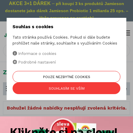
AKCE 3+1 DÁREK
–
při koupi 3 ks produktů Jamieson
dostanete jako dárek Jamieson Probiotic 1 miliarda 25 cps. –
Vaše prevence na cestách!
Souhlas s cookies
MENU
0
Tato stránka používá Cookies. Pokud si dále budete
prohlížet naše stránky, souhlasíte s využíváním Cookies
Informace o cookies
Podrobné nastavení
Zdraví dětí
POUZE NEZBYTNÉ COOKIES
Dělení podle zaměření
Seřadit podle
SOUHLASÍM SE VŠÍM
Bohužel žádné nabídky nesplňují zvolená kritéria.