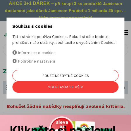
AKCE 3+1 DÁREK
–
při koupi 3 ks produktů Jamieson
dostanete jako dárek Jamieson Probiotic 1 miliarda 25 cps. –
Vaše prevence na cestách!
Souhlas s cookies
MENU
0
Tato stránka používá Cookies. Pokud si dále budete
prohlížet naše stránky, souhlasíte s využíváním Cookies
Informace o cookies
Podrobné nastavení
Zdravé kosti
POUZE NEZBYTNÉ COOKIES
Dělení podle zaměření
Seřadit podle
SOUHLASÍM SE VŠÍM
Bohužel žádné nabídky nesplňují zvolená kritéria.