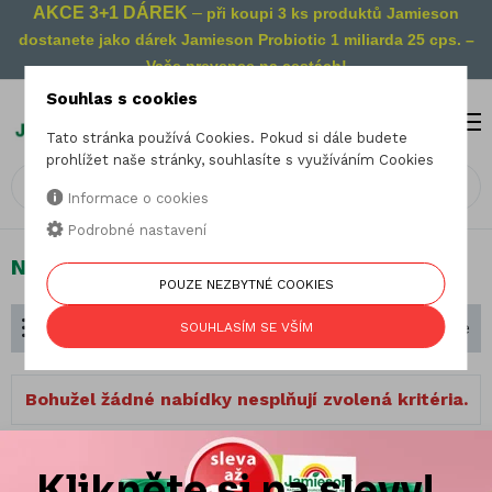
AKCE 3+1 DÁREK
–
při koupi 3 ks produktů Jamieson
dostanete jako dárek Jamieson Probiotic 1 miliarda 25 cps. –
Vaše prevence na cestách!
Souhlas s cookies
MENU
0
Tato stránka používá Cookies. Pokud si dále budete
prohlížet naše stránky, souhlasíte s využíváním Cookies
Informace o cookies
Podrobné nastavení
Nálada a energie
POUZE NEZBYTNÉ COOKIES
Dělení podle zaměření
Seřadit podle
SOUHLASÍM SE VŠÍM
Bohužel žádné nabídky nesplňují zvolená kritéria.