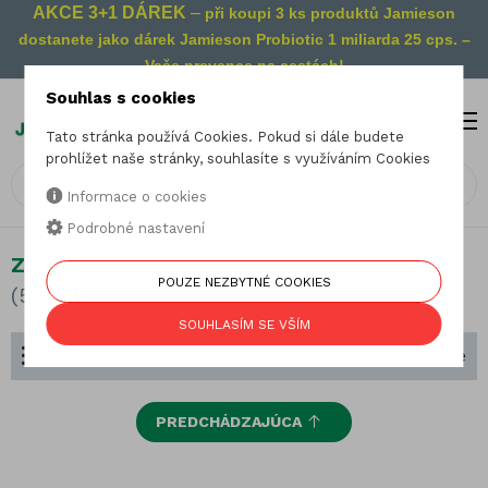
AKCE 3+1 DÁREK
–
při koupi 3 ks produktů Jamieson
dostanete jako dárek Jamieson Probiotic 1 miliarda 25 cps. –
Vaše prevence na cestách!
Souhlas s cookies
MENU
0
Tato stránka používá Cookies. Pokud si dále budete
prohlížet naše stránky, souhlasíte s využíváním Cookies
Informace o cookies
Podrobné nastavení
Zdraví žen
POUZE NEZBYTNÉ COOKIES
(51 produktů)
SOUHLASÍM SE VŠÍM
Dělení podle zaměření
Seřadit podle
PREDCHÁDZAJÚCA