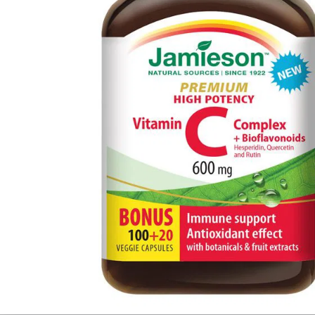
Informace
Jiné stránky Jamieson
Přihlášení do newsletteru
Zadáním emailové adresy a odesláním formuláře udělujete svůj souhlas se
zpracováním osobních údajů pro účely marketingu. Pro bližší informace o
zpracování osobních údajů podívejte stránku Informace o zpracování
osobních údajů.
Zásady ochrany osobních údajů >>
|
Nastavení souborů cookies
© 2026 BENEPHARMA CZ, spol. s r.o. | web by
cream