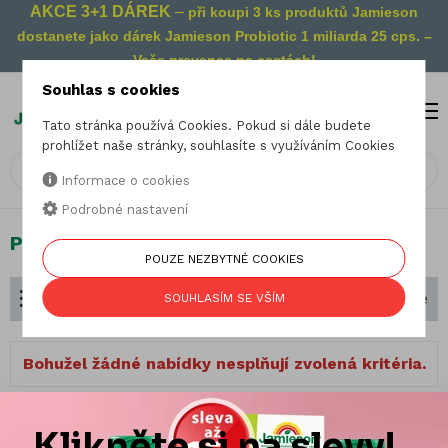
AKCE 3+1 DÁREK
–
při koupi 3 ks produktů Jamieson
dostanete jako dárek Jamieson Probiotic 1 miliarda 25 cps. –
Vaše prevence na cestách!
Souhlas s cookies
MENU
0
Tato stránka používá Cookies. Pokud si dále budete
prohlížet naše stránky, souhlasíte s využíváním Cookies
Informace o cookies
Podrobné nastavení
Pro zdravý spánek
POUZE NEZBYTNÉ COOKIES
Dělení podle zaměření
Seřadit podle
SOUHLASÍM SE VŠÍM
Bohužel žádné nabídky nesplňují zvolená kritéria.