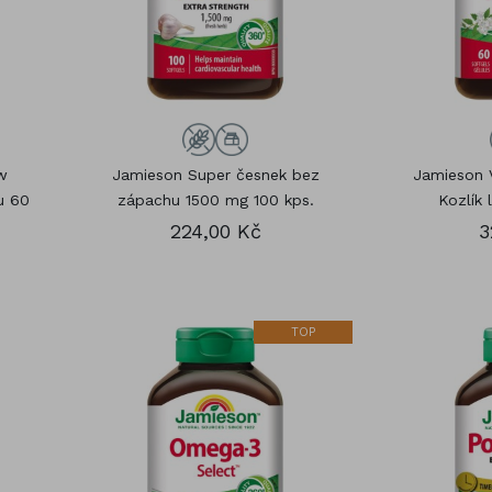
w
Jamieson Super česnek bez
Jamieson 
u 60
zápachu 1500 mg 100 kps.
Kozlík 
224,00 Kč
3
TOP