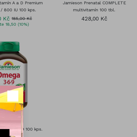
tamín A a D Premium
Jamieson Prenatal COMPLETE
 / 800 IU 100 kps.
multivitamín 100 tbl.
0 Kč
428,00 Kč
185,00 Kč
íte 18,50 (10%)
mega 3-6-9 100 kps.