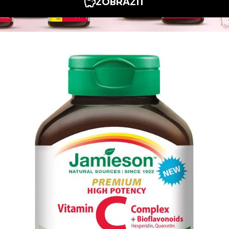
4
457,00 Kč
Zobraziť menej
ace
Jiné stránky Jamieson
čisté zdroje
www.jamiesonvitamins.com
 odpovědi
Facebook Jamieson.cz
é podmínky
Jamieson na Instagramu
 podmínky
 doručení a