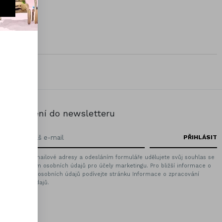
18,00 Kč
Přihlášení do newsletteru
Zadáním emailové adresy a odesláním formuláře udělujete svůj souhlas se
zpracováním osobních údajů pro účely marketingu. Pro bližší informace o
zpracování osobních údajů podívejte stránku Informace o zpracování
osobních údajů.