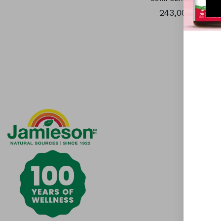
243,00 Kč
Inform
Důraz na 
Otázky a
Všeobecn
Obchodní
Možnosti
poplatky