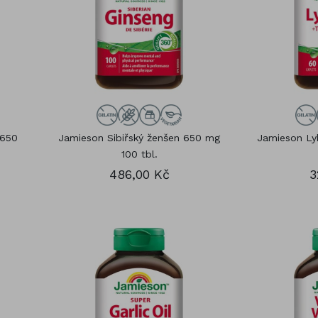
ík
Vitaminové sady
om
Gummies
 650
Jamieson Sibiřský ženšen 650 mg
Jamieson L
100 tbl.
486,00 Kč
3