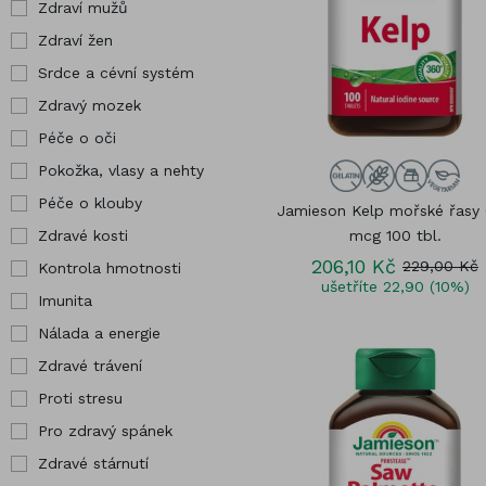
Pro těhotné
Zdraví mužů
Hořč
Zdraví žen
Chr
Srdce a cévní systém
Jód
Zdravý mozek
Péče o oči
Pokožka, vlasy a nehty
Péče o klouby
Jamieson Kelp mořské řasy
Zdravé kosti
mcg 100 tbl.
206,10 Kč
229,00 Kč
Kontrola hmotnosti
ušetříte 22,90 (10%)
Imunita
Nálada a energie
Zdravé trávení
Proti stresu
Pro zdravý spánek
Zdravé stárnutí