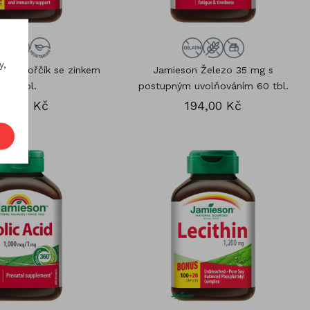
y,
ník, hořčík se zinkem
Jamieson Železo 35 mg s
120 tbl.
postupným uvolňováním 60 tbl.
68,00 Kč
194,00 Kč