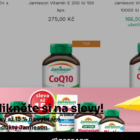
D+ s
Jamieson Vitamín E 200 IU 100
Jamieson Vi
kps.
10000 IU
275,00 Kč
166,5
ušetř
TOP
rbal
Jamieson Koenzym Q10 60 mg 80
Jamieson O
kps.