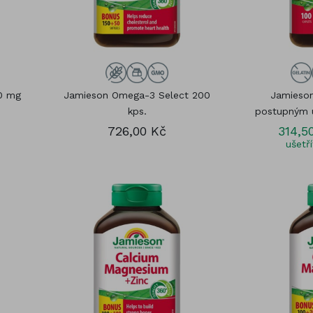
0 mg
Jamieson Omega-3 Select 200
Jamieson
kps.
postupným u
726,00 Kč
314,5
ušetř