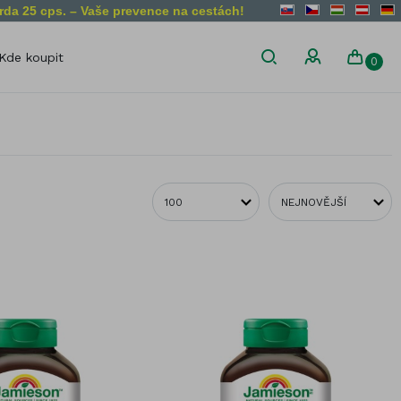
rda 25 cps. – Vaše prevence na cestách!
Kde koupit
0
n
Dietní omezení
Bez lepku
Veganský
produkt
Bez laktózy
Vegetariánský
Bez želatiny
produkt
Bez GMO
ny