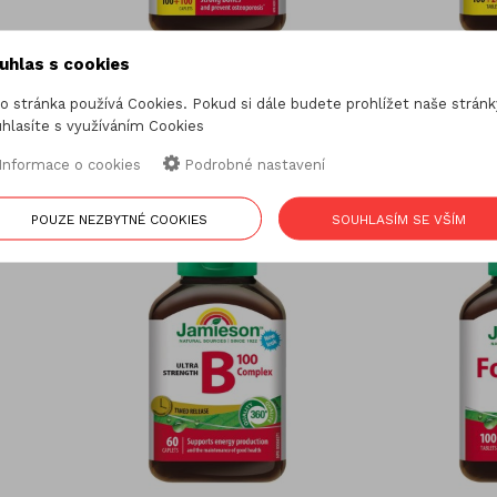
uhlas s cookies
o stránka používá Cookies. Pokud si dále budete prohlížet naše stránk
tbl.
Jamieson Vápník, hořčík se zinkem
Jamieson Váp
hlasíte s využíváním Cookies
200 tbl.
Informace o cookies
Podrobné nastavení
360,00 Kč
2
POUZE NEZBYTNÉ COOKIES
SOUHLASÍM SE VŠÍM