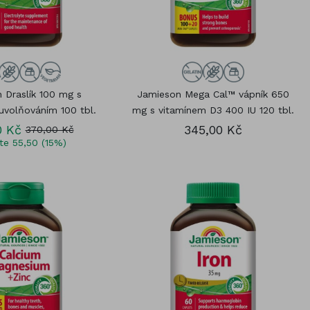
 Draslík 100 mg s
Jamieson Mega Cal™ vápník 650
volňováním 100 tbl.
mg s vitamínem D3 400 IU 120 tbl.
0 Kč
345,00 Kč
370,00 Kč
íte 55,50 (15%)