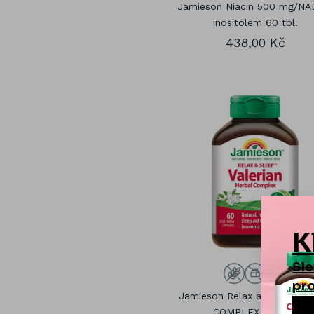
Jamieson Niacin 500 mg/NA
inositolem 60 tbl.
438,00 Kč
Jamieson Relax a spánek He
COMPLEX 60 kps.